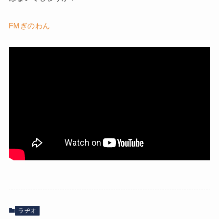
FMぎのわん
ラヂオ