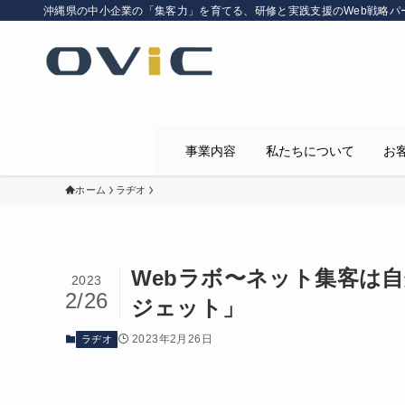
沖縄県の中小企業の「集客力」を育てる、研修と実践支援のWeb戦略パ
事業内容
私たちについて
お
ホーム
ラヂオ
Webラボ〜ネット集客は自
2023
2/26
ジェット」
2023年2月26日
ラヂオ