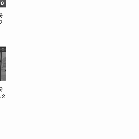
分
ワ
分
スタ