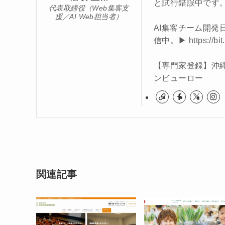
と試行錯誤中です
代表取締役（Web集客支
援／AI Web担当者）
AI集客チーム開発
信中。▶︎ https://bit
【専門家登録】沖
ンビューロー
関連記事