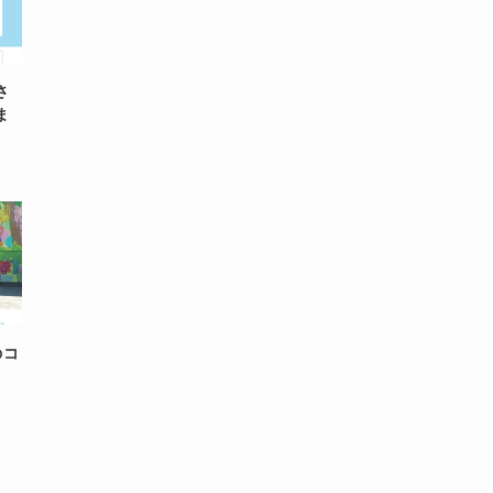
さ
ま
のコ