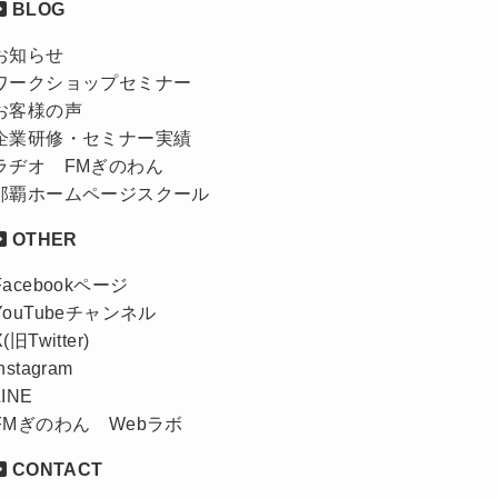
BLOG
お知らせ
ワークショップセミナー
お客様の声
企業研修・セミナー実績
ラヂオ FMぎのわん
那覇ホームページスクール
OTHER
Facebookページ
YouTubeチャンネル
X(旧Twitter)
Instagram
LINE
FMぎのわん Webラボ
CONTACT